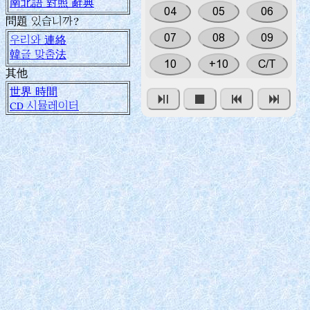
南北語 對照 辭典
04
05
06
問題 있습니까?
07
08
09
우리와 連絡
韓글 맞춤法
10
+10
C/T
其他
世界 時間
⏯
⏹
⏮
⏭
CD 시뮬레이터