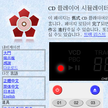
CD 플레이어 시뮬레이
이 페이지는 舊式 CD 플레이어의
󿐁니다. 페이지 로딩이 完了되
作󿉰 進行󿏰실 수 있습니다. 
실 수도 있습니다.
트랙 리스트
내비게이션
大門
揭示板
感謝
다운로드
다󿄜 言語
正體中文
简体中文
⏻
⏏
日本語
English
道具
01
02
03