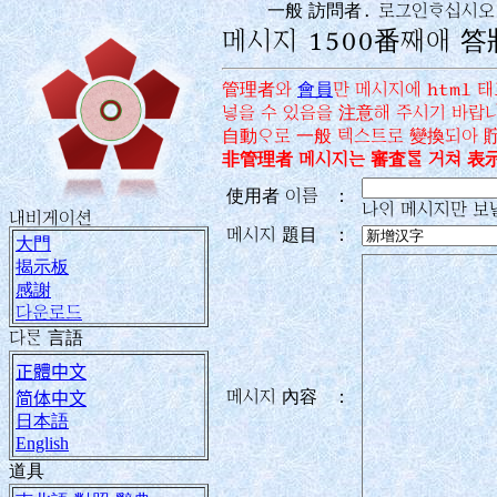
一般 訪問者. 로그인󿏰십시
메시지 1500番째애 答
管理者와
會員
만 메시지에 html 
넣을 수 있음을 注意해 주시기 바랍니
自動󿉨로 一般 텍스트로 變換되아 
非管理者 메시지는 審査󿄠 거쳐 表示
使用者 이름
：
나󿊄 메시지만 보
내비게이션
메시지 題目
：
大門
揭示板
感謝
다운로드
다󿄜 言語
正體中文
메시지 內容
：
简体中文
日本語
English
道具