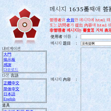
메시지 1635番째애 答
管理者와
會員
만 메시지에 html 
또󿁴 訪問者가 提出 內容애 html
非管理者 메시지는 審査󿄠 거쳐 表示
使用者 이름
：
메시지 題目
：
내비게이션
大門
揭示板
感謝
다운로드
다󿄜 言語
메시지 內容
：
正體中文
简体中文
日本語
English
道具