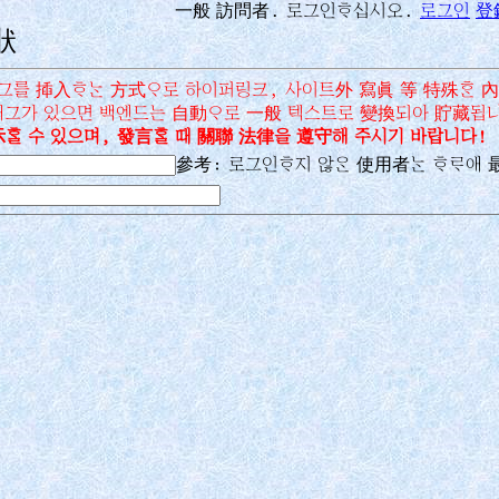
一般 訪問者. 로그인󿏰십시오.
로그인
登
狀
태그를 揷入󿏰󿁴 方式󿉨로 하이퍼링크, 사이트外 寫眞 等 特殊󿏴
 태그가 있으면 백엔드는 自動󿉨로 一般 텍스트로 變換되아 貯藏됩
󿏸 수 있으며, 發言󿏸 때 關聯 法律을 遵守해 주시기 바랍니다!
參考: 로그인󿏰지 않󿉬 使用者󿁴 󿏰󿄘애