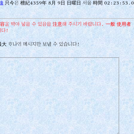
錄
只今은 檀紀4359年 8月 9日 日曜日 서울 時間 02:23:53.2
 內容󿉰 박아 넣을 수 있음을 注意해 주시기 바랍니다. 一般 使用者
니다!
 最大 󿏰나󿊄 메시지만 보낼 수 있습니다!